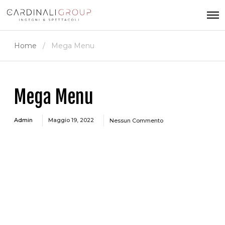
O
p
e
Home
Mega Menu
n
M
e
n
u
Mega Menu
Admin
Maggio 19, 2022
Nessun Commento